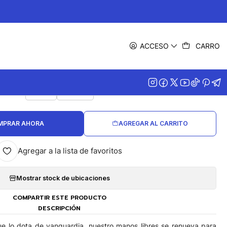
|
ra Velez Remin 2 Digital
ACCESO
CARRO
COLOR
Café
Negro
MPRAR AHORA
AGREGAR AL CARRITO
Agregar a la lista de favoritos
Mostrar stock de ubicaciones
COMPARTIR ESTE PRODUCTO
DESCRIPCIÓN
ue lo dota de vanguardia, nuestro manos libres se renueva para