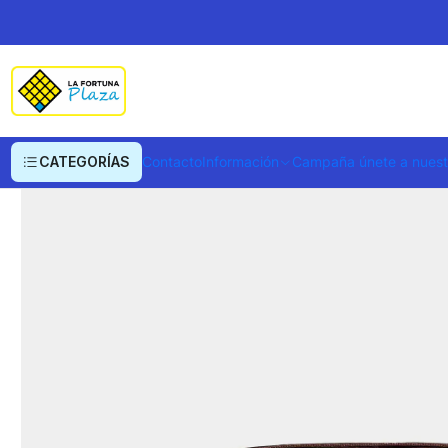
Inicio
Ropa y Accesorios
Equipajes, Bolsos y Carteras
Bolsos
Bandoler
CATEGORÍAS
Contacto
Información
Campaña únete a nues