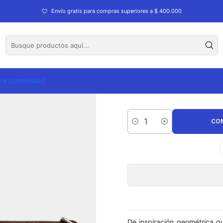
a Velez Remin 2 Digital
Envío gratis para compras superiores a $ 400.000
Bandole
tra comunidad
CO
Cantidad
De inspiración geométrica q