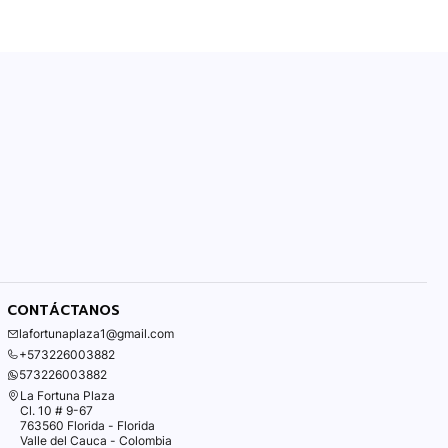
CONTÁCTANOS
lafortunaplaza1@gmail.com
+573226003882
573226003882
La Fortuna Plaza
Cl. 10 # 9-67
763560 Florida - Florida
Valle del Cauca - Colombia