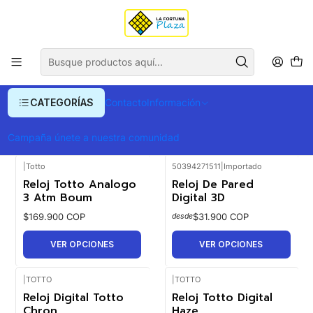
Envío gratis para compras superiores a $ 400.000
Inicio
Relojes y Joyas
Relojes
Relojes
CATEGORÍAS
Contacto
Información
FILTROS
Campaña únete a nuestra comunidad
|
Totto
50394271511
|
Importado
Reloj Totto Analogo
Reloj De Pared
3 Atm Boum
Digital 3D
$169.900 COP
$31.900 COP
desde
VER OPCIONES
VER OPCIONES
|
TOTTO
|
TOTTO
Reloj Digital Totto
Reloj Totto Digital
Chron
Haze