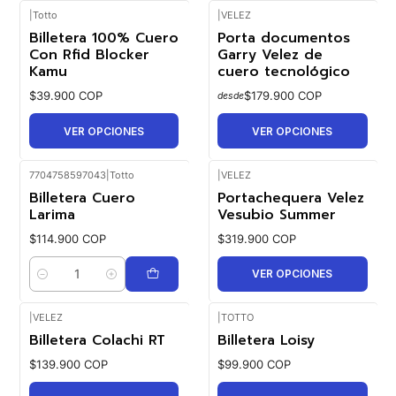
|
Totto
|
VELEZ
Billetera 100% Cuero
Porta documentos
Con Rfid Blocker
Garry Velez de
Kamu
cuero tecnológico
$39.900 COP
$179.900 COP
desde
VER OPCIONES
VER OPCIONES
7704758597043
|
Totto
|
VELEZ
Billetera Cuero
Portachequera Velez
Larima
Vesubio Summer
$114.900 COP
$319.900 COP
VER OPCIONES
Cantidad
|
VELEZ
|
TOTTO
Billetera Colachi RT
Billetera Loisy
$139.900 COP
$99.900 COP