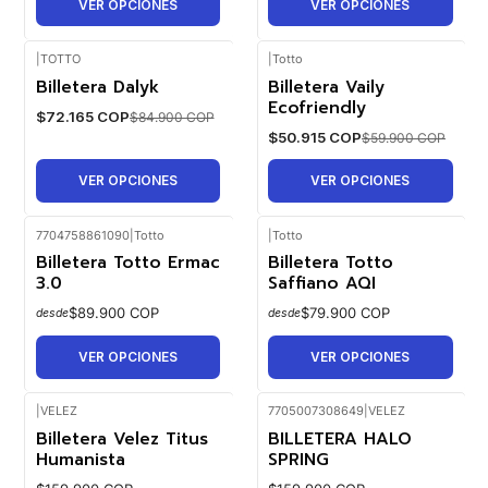
VER OPCIONES
VER OPCIONES
|
TOTTO
|
Totto
Billetera Dalyk
Billetera Vaily
-15%
-15%
OFF
OFF
Ecofriendly
$72.165 COP
$84.900 COP
$50.915 COP
$59.900 COP
VER OPCIONES
VER OPCIONES
7704758861090
|
Totto
|
Totto
Billetera Totto Ermac
Billetera Totto
3.0
Saffiano AQI
$89.900 COP
$79.900 COP
desde
desde
VER OPCIONES
VER OPCIONES
|
VELEZ
7705007308649
|
VELEZ
Billetera Velez Titus
BILLETERA HALO
Humanista
SPRING