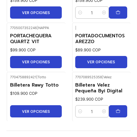
$159.900 COP
$159.900 COP
VER OPCIONES
Cantidad
7705007352246
|
NAPPA
|
PORTACHEQUERA
PORTADOCUMENTOS
QUARTZ VIT
AREZZO
$99.900 COP
$89.900 COP
VER OPCIONES
VER OPCIONES
7704758892421
|
Totto
7707089525358
|
Velez
Billetera Rawy Totto
Billetera Velez
Pequeña Byi Digital
$109.900 COP
$239.900 COP
VER OPCIONES
Cantidad