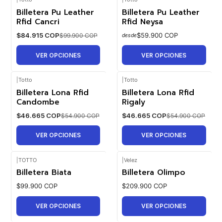
Billetera Pu Leather
Billetera Pu Leather
-15%
OFF
Rfid Cancri
Rfid Neysa
$84.915 COP
$59.900 COP
$99.900 COP
desde
VER OPCIONES
VER OPCIONES
|
Totto
|
Totto
Billetera Lona Rfid
Billetera Lona Rfid
-15%
-15%
OFF
OFF
Candombe
Rigaly
$46.665 COP
$46.665 COP
$54.900 COP
$54.900 COP
VER OPCIONES
VER OPCIONES
|
TOTTO
|
Velez
Billetera Biata
Billetera Olimpo
$99.900 COP
$209.900 COP
VER OPCIONES
VER OPCIONES