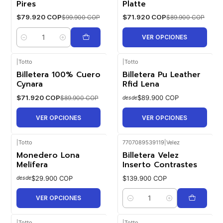
Pires
Platte
$79.920 COP
$71.920 COP
$99.900 COP
$89.900 COP
VER OPCIONES
Cantidad
|
Totto
|
Totto
Billetera 100% Cuero
Billetera Pu Leather
-20%
OFF
Cynara
Rfid Lena
$71.920 COP
$89.900 COP
$89.900 COP
desde
VER OPCIONES
VER OPCIONES
|
Totto
7707089539119
|
Velez
Monedero Lona
Billetera Velez
Melifera
Inserto Contrastes
$29.900 COP
$139.900 COP
desde
VER OPCIONES
Cantidad
|
Totto
|
Totto