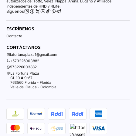
autorizados de: Totto, Vélez, Nappa, Arena, Lugano y Afiliados
Independientes de HND y 4Life.
Síguenos
ESCRÍBENOS
Contacto
CONTÁCTANOS
lafortunaplaza1@gmail.com
+573226003882
573226003882
La Fortuna Plaza
Cl. 10 # 9-67
763560 Florida - Florida
Valle del Cauca - Colombia