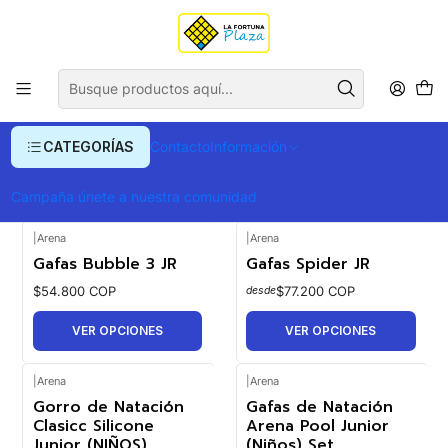
Envío gratis para compras superiores a $ 400.000
Inicio
Ropa y Accesorios
Elementos de natacion
Niños
Niños
CATEGORÍAS
Contacto
Información
FILTROS
Campaña únete a nuestra comunidad
|
Arena
|
Arena
Gafas Bubble 3 JR
Gafas Spider JR
$54.800 COP
$77.200 COP
desde
VER OPCIONES
VER OPCIONES
|
Arena
|
Arena
Gorro de Natación
Gafas de Natación
Clasicc Silicone
Arena Pool Junior
Junior (NIÑOS)
(Niños) Set