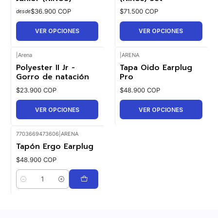
$36.900 COP
$71.500 COP
desde
VER OPCIONES
VER OPCIONES
|
Arena
|
ARENA
Polyester II Jr -
Tapa Oido Earplug
Gorro de natación
Pro
$23.900 COP
$48.900 COP
VER OPCIONES
VER OPCIONES
7703669473606
|
ARENA
Tapón Ergo Earplug
$48.900 COP
Cantidad