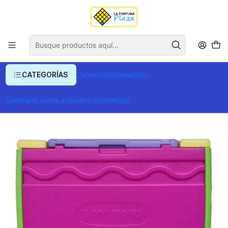
Envío gratis para compras superiores a $ 400.000
Inicio
Juegos y Jueguetes
Juegos de Parque y Al Aire Libre
Baul Para Niña
CATEGORÍAS
Contacto
Información
Campaña únete a nuestra comunidad