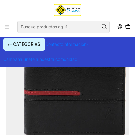
Envío gratis para compras superiores a $ 400.000
Inicio
Ropa y Accesorios
Equipajes, Bolsos y Carteras
Billeteras y Monederos
Billeteras
Billetera Velez Inserto Contrastes
CATEGORÍAS
Contacto
Información
Campaña únete a nuestra comunidad