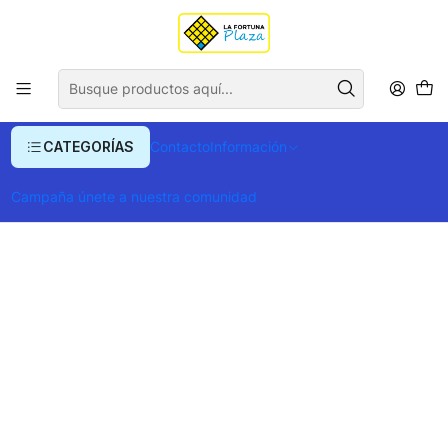
Envío gratis para compras superiores a $ 400.000
Inicio
Ropa y Accesorios
Equipajes, Bolsos y Carteras
Billeteras y Monederos
Billeteras
BILLETERA LOIRA MANIFIESTO
CATEGORÍAS
Contacto
Información
Campaña únete a nuestra comunidad