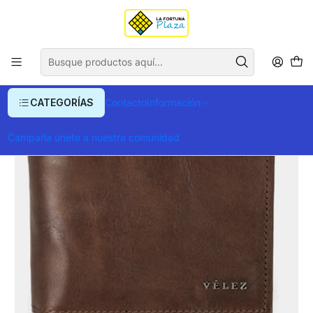
Envío gratis para compras superiores a $ 400.000
Inicio
Ropa y Accesorios
Equipajes, Bolsos y Carteras
Billeteras y Monederos
Billetera Velez Londres Café
CATEGORÍAS
Contacto
Información
Campaña únete a nuestra comunidad