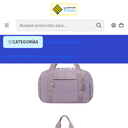
Envío gratis para compras superiores a $ 400.000
Inicio
Ropa y Accesorios
Equipajes, Bolsos y Carteras
Bolso Fatima
CATEGORÍAS
Contacto
Información
Campaña únete a nuestra comunidad