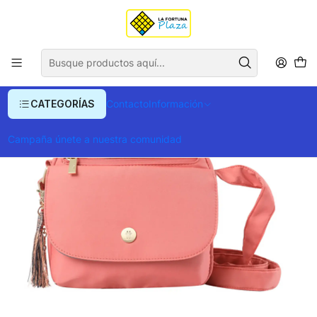
Envío gratis para compras superiores a $ 400.000
Inicio
Ropa y Accesorios
Equipajes, Bolsos y Carteras
Bolsos
Bolso Totto P Tablet Corneana 2.0
CATEGORÍAS
Contacto
Información
Campaña únete a nuestra comunidad