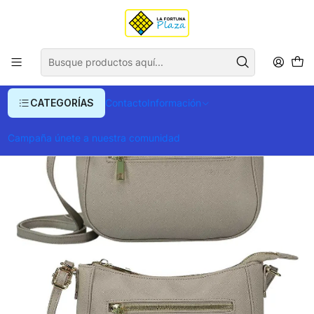
Envío gratis para compras superiores a $ 400.000
Inicio
Ropa y Accesorios
Equipajes, Bolsos y Carteras
Bolsos
Bolso Para Mujer Saysa
CATEGORÍAS
Contacto
Información
Campaña únete a nuestra comunidad