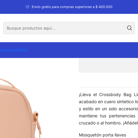
tto Lira
Envío gratis para compras superiores a $ 400.000
tra comunidad
¡Lleva el Crossbody Bag Li
acabado en cuero sintetico li
y estilo en un solo accesori
mantiene tus pertenencias 
cruzado o al hombro. ¡Añádel
Mosquetón porta llaves