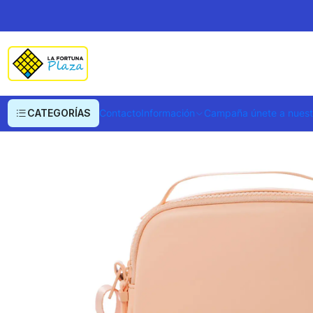
Inicio
Ropa y Accesorios
Equipajes, Bolsos y Carteras
Bolsos
Bolso To
CATEGORÍAS
Contacto
Información
Campaña únete a nues