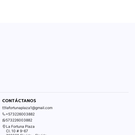
CONTÁCTANOS
lafortunaplaza1@gmail.com
+573226003882
573226003882
La Fortuna Plaza
Cl. 10 # 9-67