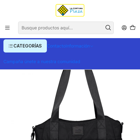
Envío gratis para compras superiores a $ 400.000
Inicio
Ropa y Accesorios
Equipajes, Bolsos y Carteras
BOLSO TOTTO ROSTYCK
CATEGORÍAS
Contacto
Información
Campaña únete a nuestra comunidad