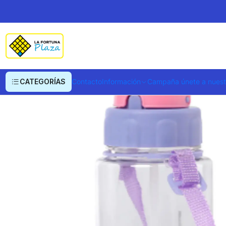
Inicio
Deportes y Fitness
Botellas
Botilito Minnie
CATEGORÍAS
Contacto
Información
Campaña únete a nues