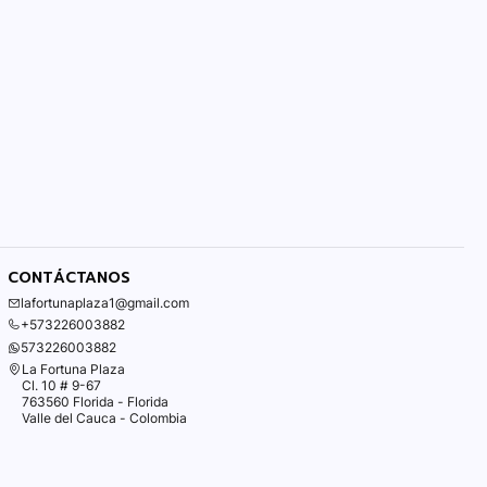
CONTÁCTANOS
lafortunaplaza1@gmail.com
+573226003882
573226003882
La Fortuna Plaza
Cl. 10 # 9-67
763560 Florida - Florida
Valle del Cauca - Colombia