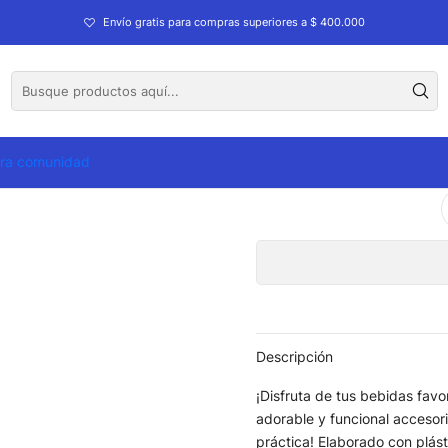
Envío gratis para compras superiores a $ 400.000
CO
tra comunidad
Cantidad
Descripción
¡Disfruta de tus bebidas favor
adorable y funcional accesori
práctica! Elaborado con plásti