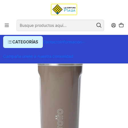
Envío gratis para compras superiores a $ 400.000
Inicio
Ropa y Accesorios
Accesorios de Moda
Vaso Totto Térmico Mugell 480 ml
CATEGORÍAS
Contacto
Información
Campaña únete a nuestra comunidad