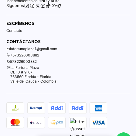
Independientes de HND y 4Life.
Síguenos
ESCRÍBENOS
Contacto
CONTÁCTANOS
lafortunaplaza1@gmail.com
+573226003882
573226003882
La Fortuna Plaza
Cl. 10 # 9-67
763560 Florida - Florida
Valle del Cauca - Colombia