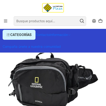
Envío gratis para compras superiores a $ 400.000
Inicio
Ropa y Accesorios
Equipajes, Bolsos y Carteras
Canguros
Canguro Sierra Nat Geo
CATEGORÍAS
Contacto
Información
Campaña únete a nuestra comunidad