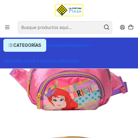
Envío gratis para compras superiores a $ 400.000
Inicio
Ropa y Accesorios
Equipajes, Bolsos y Carteras
Canguros
Canguro Team Princess
CATEGORÍAS
Contacto
Información
Campaña únete a nuestra comunidad