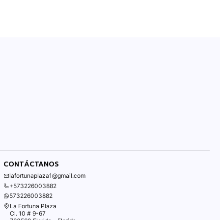
CONTÁCTANOS
lafortunaplaza1@gmail.com
+573226003882
573226003882
La Fortuna Plaza
Cl. 10 # 9-67