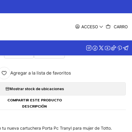
|
uchera Porta Pc Tranyl
ACCESO
CARRO
COLOR
Negro N01
Rosado P12
Agregar a la lista de favoritos
Mostrar stock de ubicaciones
COMPARTIR ESTE PRODUCTO
DESCRIPCIÓN
 tu nueva cartuchera Porta Pc Tranyl para mujer de Totto.