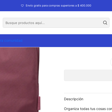
rta Pc Tranyl
Envío gratis para compras superiores a $ 400.000
Cart
tra comunidad
Descripción
Organiza todas tus cosas con