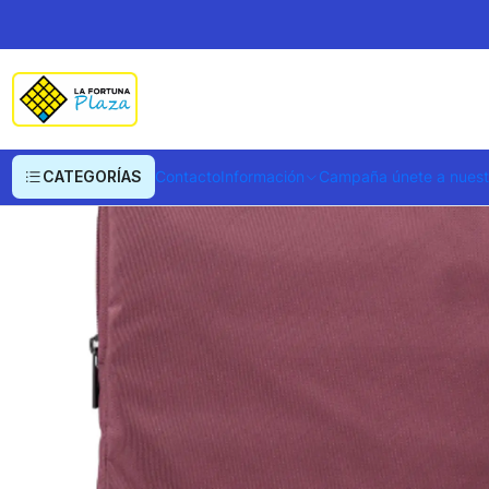
Inicio
Arte, Papelería y Mercería
Papelería
Cartucheras
Cartuchera Po
CATEGORÍAS
Contacto
Información
Campaña únete a nues