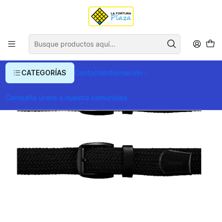
Envío gratis para compras superiores a $ 400.000
Inicio
Ropa y Accesorios
Accesorios de Moda
Correas
Cinturon Marroky Hombre
CATEGORÍAS
Contacto
Información
Campaña únete a nuestra comunidad