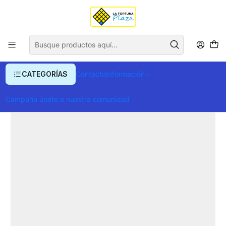
Envío gratis para compras superiores a $ 400.000
Inicio
Ropa y Accesorios
Accesorios de Moda
Correas
Cinturón Velez Unifaz Cyclon De Cuero
CATEGORÍAS
Contacto
Información
Campaña únete a nuestra comunidad