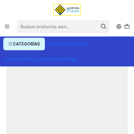
Envío gratis para compras superiores a $ 400.000
Inicio
Ropa y Accesorios
Accesorios de Moda
Correas
Cinturón Velez Unifaz Match De Cuero
CATEGORÍAS
Contacto
Información
Campaña únete a nuestra comunidad