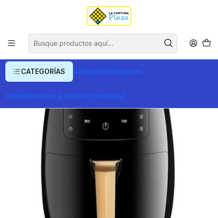
Envío gratis para compras superiores a $ 400.000
Inicio
Hogar
Freidora Silver Crest
CATEGORÍAS
Contacto
Información
Campaña únete a nuestra comunidad