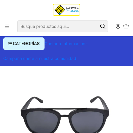
Envío gratis para compras superiores a $ 400.000
Inicio
Accesorios de moda
Gafas y Accesorios
Gafas de Sol
Gafas De Sol Filtro Uv400 Futuna
CATEGORÍAS
Contacto
Información
Campaña únete a nuestra comunidad