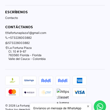
ESCRÍBENOS
Contacto
CONTÁCTANOS
lafortunaplaza1@gmail.com
+573226003882
573226003882
La Fortuna Plaza
Cl. 10 # 9-67
763560 Florida - Florida
Valle del Cauca - Colombia
2026 La Fortuna Plaza.
Envíanos un mensaje de WhatsApp
Todos los derechos reservados.
Desarrollado por Jumpseller
.