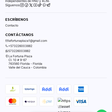
Independientes de HND y 4Life.
Síguenos
ESCRÍBENOS
Contacto
CONTÁCTANOS
lafortunaplaza1@gmail.com
+573226003882
573226003882
La Fortuna Plaza
Cl. 10 # 9-67
763560 Florida - Florida
Valle del Cauca - Colombia