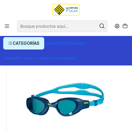
Envío gratis para compras superiores a $ 400.000
Inicio
Ropa y Accesorios
Elementos de natacion
Gafas The One Junior Ligth Blue-Blue-Ligth-Blue
CATEGORÍAS
Contacto
Información
Campaña únete a nuestra comunidad