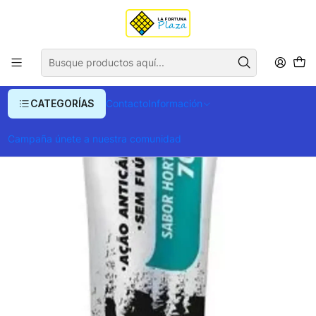
Envío gratis para compras superiores a $ 400.000
Inicio
Cosmetica y Cuidado Personal
Higiene Personal
Cuidado Bucal
Blanqueador de Dientes
Gel Dental Carbón Activado Pro Active
CATEGORÍAS
Contacto
Información
Campaña únete a nuestra comunidad