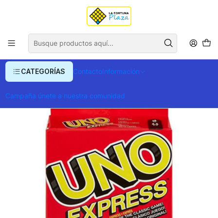
Envío gratis para compras superiores a $ 400.000
Inicio
Juegos y Jueguetes
Juegos de Mesa y Cartas
Juego Uno Express
CATEGORÍAS
Contacto
Información
Campaña únete a nuestra comunidad