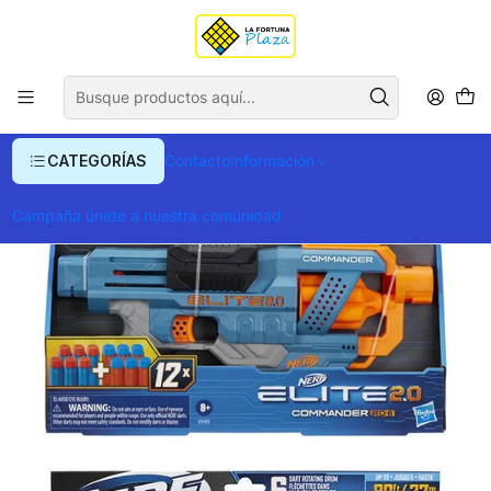
Envío gratis para compras superiores a $ 400.000
Inicio
Juegos y Jueguetes
Armas y Lanzadores de Juguetes
Pistolas y Escopetas
Lanzador Nerf Elite 2.0 Commander
CATEGORÍAS
Contacto
Información
Campaña únete a nuestra comunidad