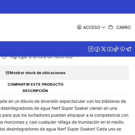
|
f Super Soaker Zombie Strike
ACCESO
CARRO
Dreadsing
Agregar a la lista de favoritos
Mostrar stock de ubicaciones
COMPARTIR ESTE PRODUCTO
DESCRIPCIÓN
rgete en un diluvio de diversión espectacular con los blásteres de
 desintegradores de agua Nerf Super Soaker vienen en una
os para que los luchadores puedan empapar a la competencia con
os monzones y casi cualquier ráfaga de inundación en el medio.
os desintegradores de agua Nerf Super Soaker! Cada uno se