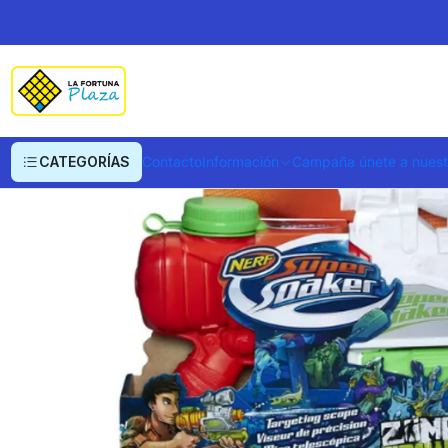
Inicio
Juegos y Jueguetes
Armas y Lanzadores de Juguetes
Lanzador 
CATEGORÍAS
Contacto
Información
Campaña únete a nues