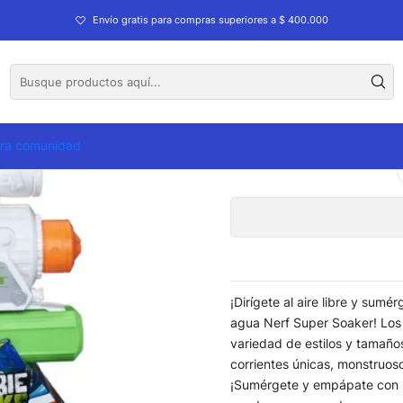
Nerf Super Soaker Zombie Strike Dreadsing
Envío gratis para compras superiores a $ 400.000
Lanzador Ner
tra comunidad
¡Dirígete al aire libre y sumé
agua Nerf Super Soaker! Los
variedad de estilos y tamañ
corrientes únicas, monstruos
¡Sumérgete y empápate con l