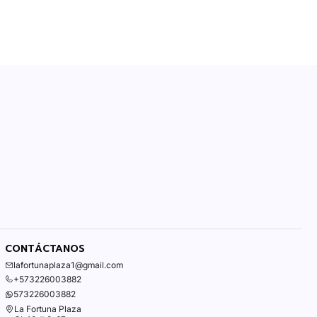
CONTÁCTANOS
lafortunaplaza1@gmail.com
+573226003882
573226003882
La Fortuna Plaza