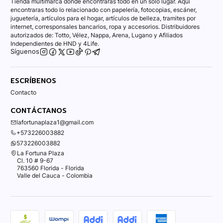
Tienda multimarca donde encontraras todo en un solo lugar. Aquí
encontraras todo lo relacionado con papelería, fotocopias, escáner,
juguetería, artículos para el hogar, artículos de belleza, tramites por
internet, corresponsales bancarios, ropa y accesorios. Distribuidores
autorizados de: Totto, Vélez, Nappa, Arena, Lugano y Afiliados
Independientes de HND y 4Life.
Síguenos
ESCRÍBENOS
Contacto
CONTÁCTANOS
lafortunaplaza1@gmail.com
+573226003882
573226003882
La Fortuna Plaza
Cl. 10 # 9-67
763560 Florida - Florida
Valle del Cauca - Colombia