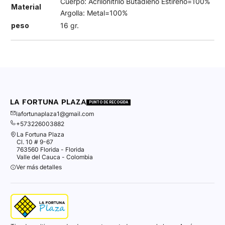
Cuerpo: Acrilonitrilo Butadieno Estireno=100%
Material
Argolla: Metal=100%
peso
16 gr.
LA FORTUNA PLAZA
PUNTO DE RECOGIDA
lafortunaplaza1@gmail.com
+573226003882
La Fortuna Plaza
Cl. 10 # 9-67
763560 Florida - Florida
Valle del Cauca - Colombia
Ver más detalles