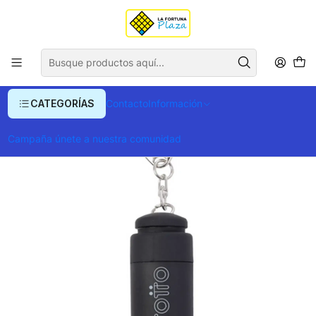
Envío gratis para compras superiores a $ 400.000
Inicio
Ropa y Accesorios
Llavero
Llavero / Linterna 2 En 1 Flashlight
CATEGORÍAS
Contacto
Información
Campaña únete a nuestra comunidad