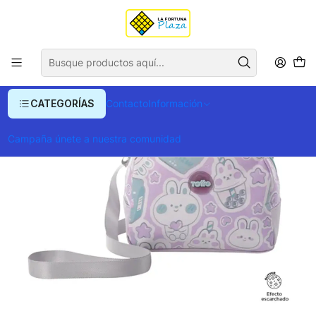
Envío gratis para compras superiores a $ 400.000
Inicio
Ropa y Accesorios
Equipajes, Bolsos y Carteras
Loncheras
Lonchera Con Portacomida Kawi M Totto
CATEGORÍAS
Contacto
Información
Campaña únete a nuestra comunidad