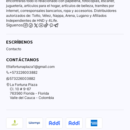
encontraras todo lo relacionado con papelería, fotocopias, escáner,
juguetería, artículos para el hogar, artículos de belleza, tramites por
internet, corresponsales bancarios, ropa y accesorios. Distribuidores
autorizados de: Totto, Vélez, Nappa, Arena, Lugano y Afiliados
Independientes de HND y 4Life.
Síguenos
ESCRÍBENOS
Contacto
CONTÁCTANOS
lafortunaplaza1@gmail.com
+573226003882
573226003882
La Fortuna Plaza
Cl. 10 # 9-67
763560 Florida - Florida
Valle del Cauca - Colombia