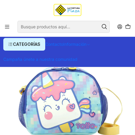
Envío gratis para compras superiores a $ 400.000
Inicio
Ropa y Accesorios
Equipajes, Bolsos y Carteras
Loncheras
Lonchera Cremy
CATEGORÍAS
Contacto
Información
Campaña únete a nuestra comunidad