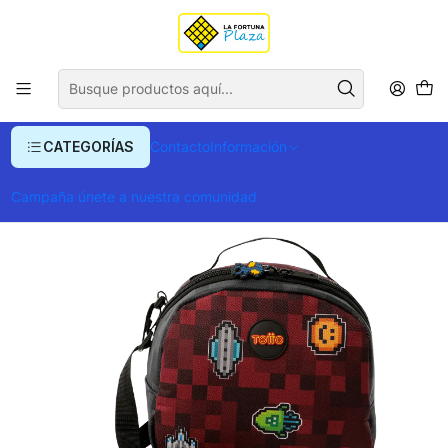
Envío gratis para compras superiores a $ 400.000
Inicio
Ropa y Accesorios
Equipajes, Bolsos y Carteras
Loncheras
Lonchera Totto Digibot M
CATEGORÍAS
Contacto
Información
Campaña únete a nuestra comunidad