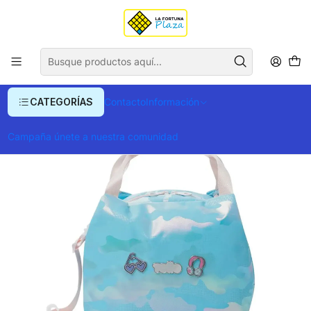
Envío gratis para compras superiores a $ 400.000
Inicio
Ropa y Accesorios
Equipajes, Bolsos y Carteras
Loncheras
Lonchera Totto Majestic
CATEGORÍAS
Contacto
Información
Campaña únete a nuestra comunidad