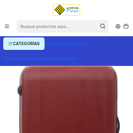
Envío gratis para compras superiores a $ 400.000
Inicio
Ropa y Accesorios
Equipajes, Bolsos y Carteras
Equipaje y Accesorios de Viaje
Maletas
Maleta Viaje 360 Kita L
CATEGORÍAS
Contacto
Información
Campaña únete a nuestra comunidad