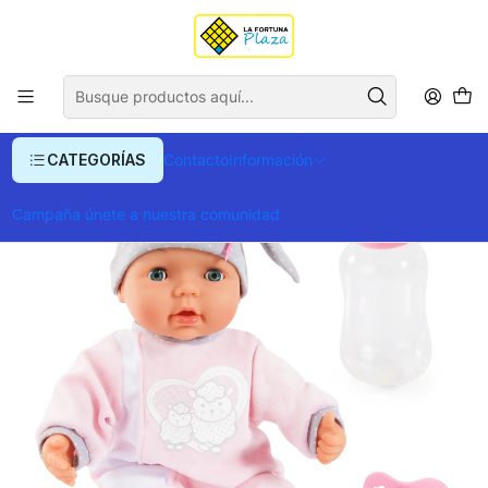
Envío gratis para compras superiores a $ 400.000
Inicio
Juegos y Jueguetes
Muñecos y Muñecas
Muñecas y Bebotes
Baby Alive
Bebé
Mi Piccolina Interactiva 38cm
CATEGORÍAS
Contacto
Información
Campaña únete a nuestra comunidad