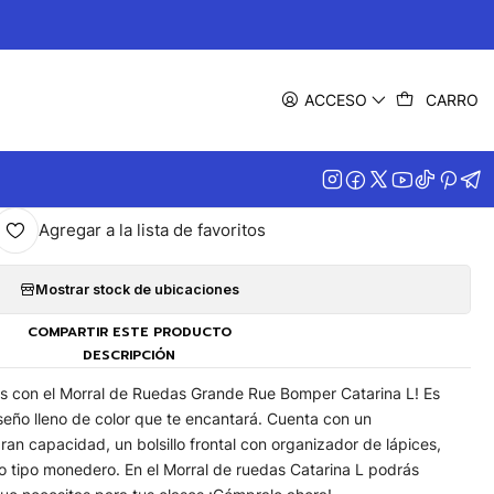
|
3 Rue Bomper Catarina L
ACCESO
CARRO
MPRAR AHORA
AGREGAR AL CARRITO
Agregar a la lista de favoritos
Mostrar stock de ubicaciones
COMPARTIR ESTE PRODUCTO
DESCRIPCIÓN
as con el Morral de Ruedas Grande Rue Bomper Catarina L! Es
seño lleno de color que te encantará. Cuenta con un
an capacidad, un bolsillo frontal con organizador de lápices,
ro tipo monedero. En el Morral de ruedas Catarina L podrás