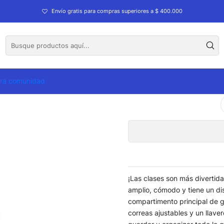
olios
Morrales
Morral 3 Rue Bomper Catarina L
Envío gratis para compras superiores a $ 400.000
Morral 
CO
tra comunidad
Cantidad
¡Las clases son más divertid
amplio, cómodo y tiene un di
compartimento principal de gr
correas ajustables y un llave