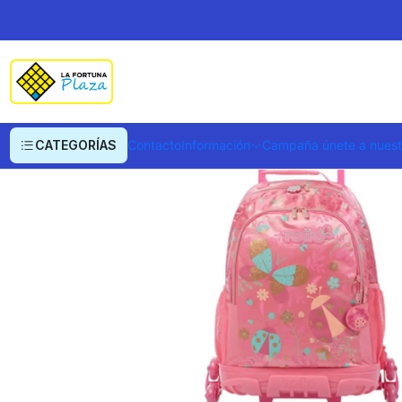
Inicio
Ropa y Accesorios
Equipajes, Bolsos y Carteras
Morrales y Portaf
CATEGORÍAS
Contacto
Información
Campaña únete a nues