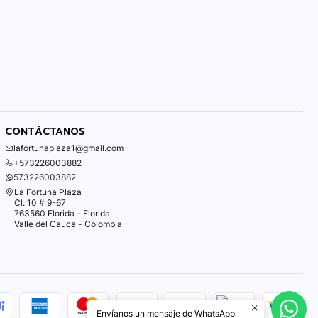
CONTÁCTANOS
lafortunaplaza1@gmail.com
+573226003882
573226003882
La Fortuna Plaza
Cl. 10 # 9-67
763560 Florida - Florida
Valle del Cauca - Colombia
Envíanos un mensaje de WhatsApp