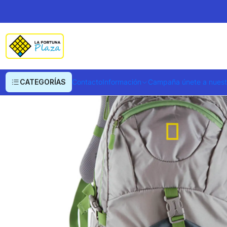
Inicio
Morral Bluelake Nat Geo
CATEGORÍAS
Contacto
Información
Campaña únete a nues