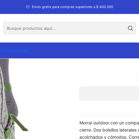
Envío gratis para compras superiores a $ 400.000
Mor
tra comunidad
Morral outdoor con un compart
cierre. Dos bolsillos laterale
acolchados y cómodos. Corre