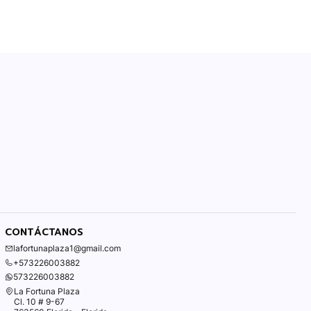
CONTÁCTANOS
lafortunaplaza1@gmail.com
+573226003882
573226003882
La Fortuna Plaza
Cl. 10 # 9-67