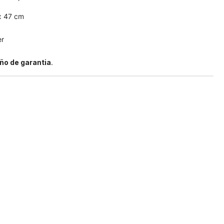
x 47 cm
er
año de garantia
.