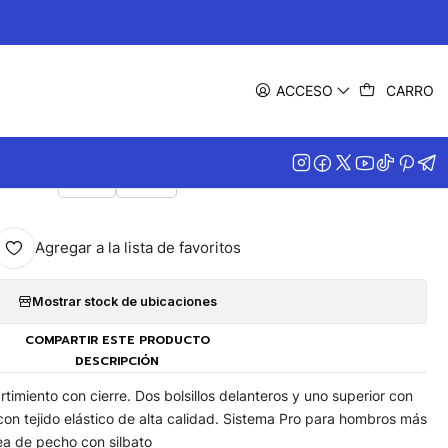
|
ral Bluelake Nat Geo
ACCESO
CARRO
COLOR
Gris
Azul
Agregar a la lista de favoritos
Mostrar stock de ubicaciones
COMPARTIR ESTE PRODUCTO
DESCRIPCIÓN
imiento con cierre. Dos bolsillos delanteros y uno superior con
s con tejido elástico de alta calidad. Sistema Pro para hombros más
a de pecho con silbato