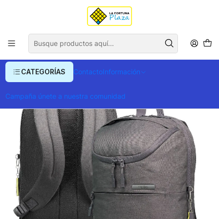
Envío gratis para compras superiores a $ 400.000
Inicio
Ropa y Accesorios
Equipajes, Bolsos y Carteras
Morrales y Portafolios
Morrales
Morral Charles
CATEGORÍAS
Contacto
Información
Campaña únete a nuestra comunidad