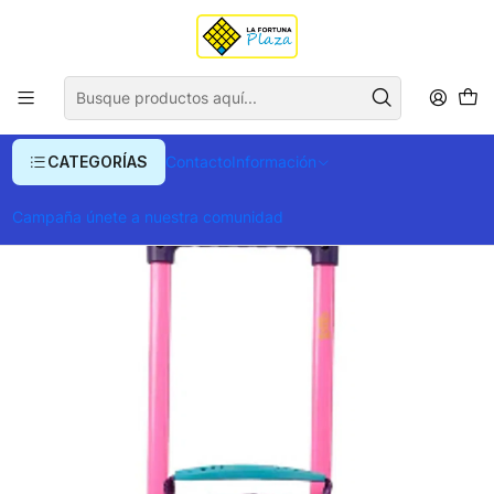
Envío gratis para compras superiores a $ 400.000
Inicio
Ropa y Accesorios
Equipajes, Bolsos y Carteras
Morrales y Portafolios
Morrales
Morral De Ruedas Para Niña Con Bomper Stargirls
CATEGORÍAS
Contacto
Información
Campaña únete a nuestra comunidad