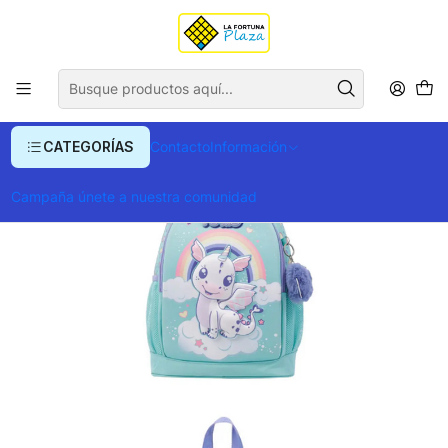
Envío gratis para compras superiores a $ 400.000
Inicio
Ropa y Accesorios
Equipajes, Bolsos y Carteras
Morrales y Portafolios
Morrales
Morral Draggy M
CATEGORÍAS
Contacto
Información
Campaña únete a nuestra comunidad