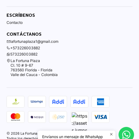
ESCRÍBENOS
Contacto
CONTÁCTANOS
lafortunaplaza1@gmail.com
+573226003882
573226003882
La Fortuna Plaza
Cl. 10 # 9-67
763560 Florida - Florida
Valle del Cauca - Colombia
2026 La Fortuna Plaza.
Envíanos un mensaje de WhatsApp
Todos los derechos reservados.
Desarrollado por Jumpseller
.