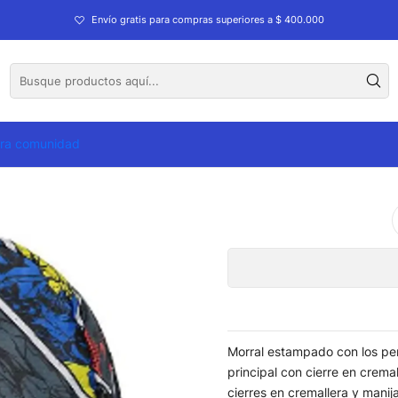
olios
Morrales
Morral Marvel M
Envío gratis para compras superiores a $ 400.000
tra comunidad
Morral estampado con los per
principal con cierre en cremal
cierres en cremallera y manija