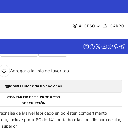
|
Morral Marvel M
ACCESO
CARRO
COLOR
Estampado 3HH
Negro N01
Agregar a la lista de favoritos
Mostrar stock de ubicaciones
COMPARTIR ESTE PRODUCTO
DESCRIPCIÓN
sonajes de Marvel fabricado en poliéster, compartimento
lera, Incluye porta-PC de 14", porta botellas, bolsillo para celular,
 superior.