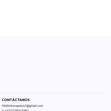
CONTÁCTANOS
lafortunaplaza1@gmail.com
+573226003882