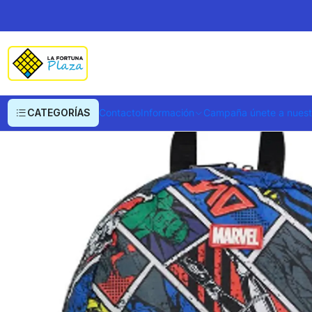
Inicio
Ropa y Accesorios
Equipajes, Bolsos y Carteras
Morrales y Portaf
CATEGORÍAS
Contacto
Información
Campaña únete a nues