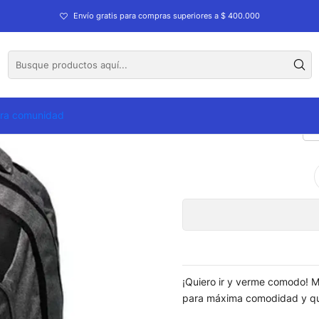
olios
Morrales
Morral Montero
Envío gratis para compras superiores a $ 400.000
tra comunidad
¡Quiero ir y verme comodo! M
para máxima comodidad y que