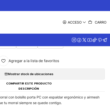
|
Morral Montero
ACCESO
CARRO
COLOR
Gris G86
Azul Z73
Negro N01|
Agregar a la lista de favoritos
Mostrar stock de ubicaciones
COMPARTIR ESTE PRODUCTO
DESCRIPCIÓN
orral con bolsillo porta PC con espaldar ergonómico y airmesh
 tu morral siempre se quede contigo.