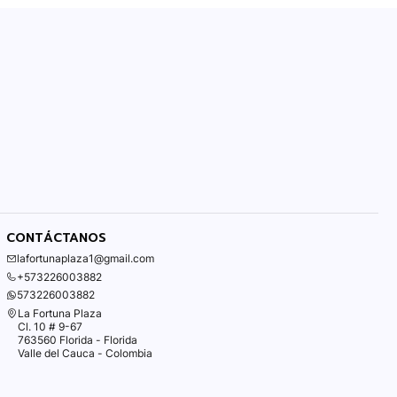
CONTÁCTANOS
lafortunaplaza1@gmail.com
+573226003882
573226003882
La Fortuna Plaza
Cl. 10 # 9-67
763560 Florida - Florida
Valle del Cauca - Colombia