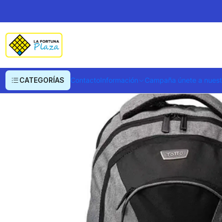
Inicio
Ropa y Accesorios
Equipajes, Bolsos y Carteras
Morrales y Portaf
CATEGORÍAS
Contacto
Información
Campaña únete a nues