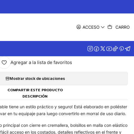
|
rral Plegable Troker
ACCESO
CARRO
MPRAR AHORA
AGREGAR AL CARRITO
Agregar a la lista de favoritos
Mostrar stock de ubicaciones
COMPARTIR ESTE PRODUCTO
DESCRIPCIÓN
able tiene un estilo práctico y seguro! Está elaborado en poliéster
llevar en tu equipaje para luego convertirlo en morral de uso diario.
rincipal con cierre en cremallera, bolsillos en malla con elástico
ácil acceso en los costados, detalles reflectivos en el frente y