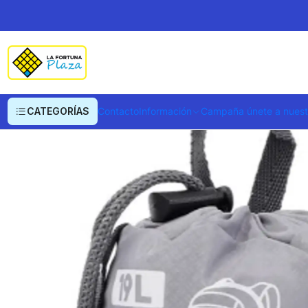
Inicio
Ropa y Accesorios
Equipajes, Bolsos y Carteras
Morrales y Portaf
CATEGORÍAS
Contacto
Información
Campaña únete a nues