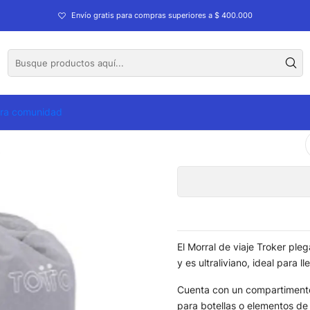
olios
Morrales
Morral Plegable Troker
Envío gratis para compras superiores a $ 400.000
Mo
CO
tra comunidad
Cantidad
El Morral de viaje Troker pleg
y es ultraliviano, ideal para 
Cuenta con un compartimento p
para botellas o elementos de f