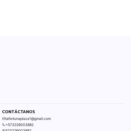
CONTÁCTANOS
lafortunaplaza1@gmail.com
+573226003882
573226003882