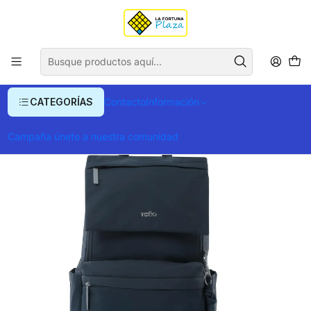
Envío gratis para compras superiores a $ 400.000
Inicio
Ropa y Accesorios
Equipajes, Bolsos y Carteras
Morrales y Portafolios
Morrales
Morral Totto Porta PC 17" Morral Ambar
CATEGORÍAS
Contacto
Información
Campaña únete a nuestra comunidad