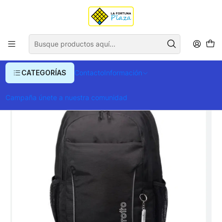
Envío gratis para compras superiores a $ 400.000
Inicio
Ropa y Accesorios
Equipajes, Bolsos y Carteras
Morrales y Portafolios
Morrales
Morral Porta Pc Titany
CATEGORÍAS
Contacto
Información
Campaña únete a nuestra comunidad