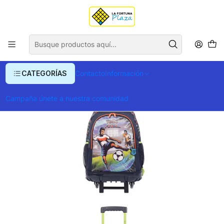
Envío gratis para compras superiores a $ 400.000
Inicio
Ropa y Accesorios
Equipajes, Bolsos y Carteras
Morrales y Portafolios
Morrales
Morral Rue Bomper Digital Game L
CATEGORÍAS
Contacto
Información
Campaña únete a nuestra comunidad