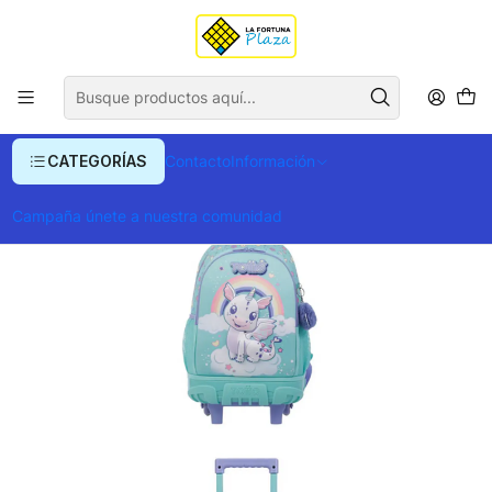
Envío gratis para compras superiores a $ 400.000
Inicio
Ropa y Accesorios
Equipajes, Bolsos y Carteras
Morrales y Portafolios
Morrales
Morral Rue Bomper Draggy S
CATEGORÍAS
Contacto
Información
Campaña únete a nuestra comunidad