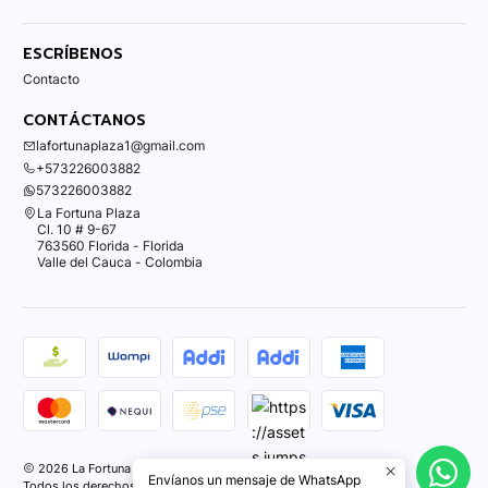
ESCRÍBENOS
Contacto
CONTÁCTANOS
lafortunaplaza1@gmail.com
+573226003882
573226003882
La Fortuna Plaza
Cl. 10 # 9-67
763560 Florida - Florida
Valle del Cauca - Colombia
2026 La Fortuna Plaza.
Envíanos un mensaje de WhatsApp
Todos los derechos reservados.
Desarrollado por Jumpseller
.