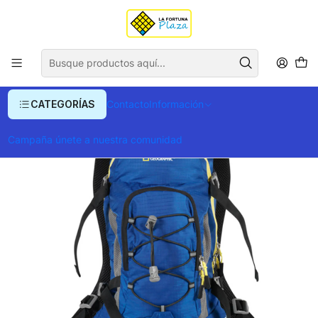
Envío gratis para compras superiores a $ 400.000
Inicio
Ropa y Accesorios
Equipajes, Bolsos y Carteras
Morrales y Portafolios
Morrales
Morral Tahoe Nat Geo
CATEGORÍAS
Contacto
Información
Campaña únete a nuestra comunidad