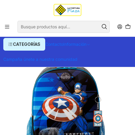
Envío gratis para compras superiores a $ 400.000
Inicio
Ropa y Accesorios
Equipajes, Bolsos y Carteras
Morrales y Portafolios
Morrales
MORRAL TOTTO AVENGERS CAP M
CATEGORÍAS
Contacto
Información
Campaña únete a nuestra comunidad