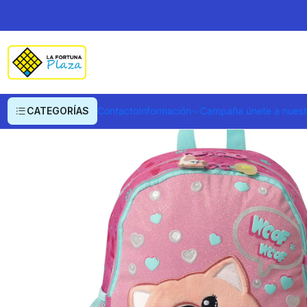
Inicio
Ropa y Accesorios
Equipajes, Bolsos y Carteras
Morrales y Portaf
CATEGORÍAS
Contacto
Información
Campaña únete a nues