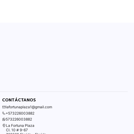
CONTÁCTANOS
lafortunaplaza1@gmail.com
+573226003882
573226003882
La Fortuna Plaza
Cl. 10 # 9-67