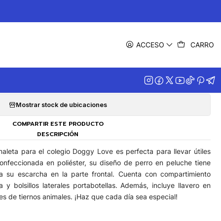
|
L TOTTO DOGGY LOVE S
ACCESO
CARRO
Agregar a la lista de favoritos
Mostrar stock de ubicaciones
COMPARTIR ESTE PRODUCTO
DESCRIPCIÓN
aleta para el colegio Doggy Love es perfecta para llevar útiles
nfeccionada en poliéster, su diseño de perro en peluche tiene
as a su escarcha en la parte frontal. Cuenta con compartimiento
a y bolsillos laterales portabotellas. Además, incluye llavero en
es de tiernos animales. ¡Haz que cada día sea especial!