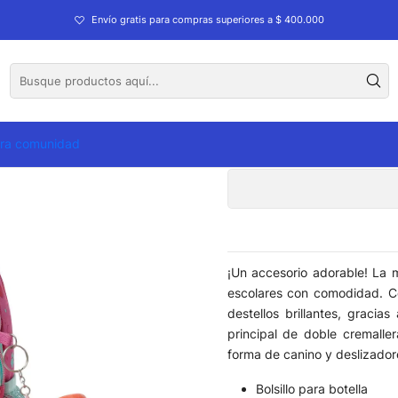
olios
Morrales
MORRAL TOTTO DOGGY LOVE S
Envío gratis para compras superiores a $ 400.000
MORRA
tra comunidad
¡Un accesorio adorable! La m
escolares con comodidad. Co
destellos brillantes, graci
principal de doble cremaller
forma de canino y deslizador
Bolsillo para botella